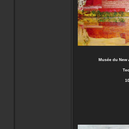
MON
Musée du New And O
Technique
100cm/6