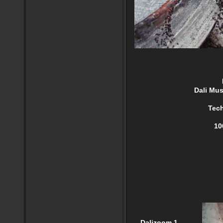
DM
Dali Muséum e
Technique 
100cm/7
Dalizoom 1