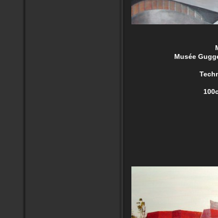
MGN
Musée Guggenhei
Technique 
100cm/6