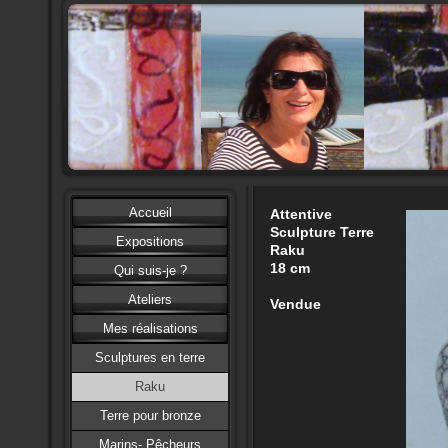
Accueil
Attentive
Sculpture Terre
Expositions
Raku
18 cm
Qui suis-je ?
Ateliers
Vendue
Mes réalisations
Sculptures en terre
Raku
Terre pour bronze
Marins- Pêcheurs