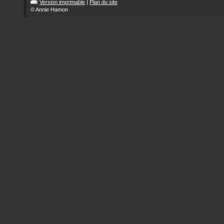
Version imprimable
|
Plan du site
© Annie Hamon